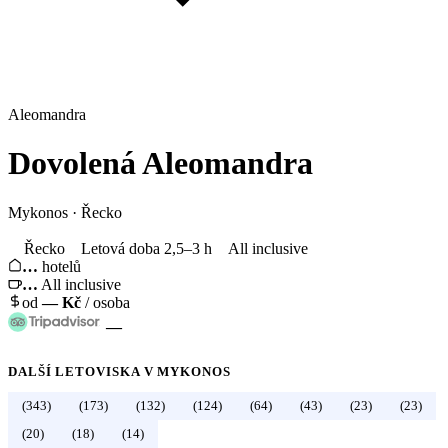
Aleomandra
Dovolená
Aleomandra
Mykonos
·
Řecko
Řecko
Letová doba 2,5–3 h
All inclusive
…
hotelů
…
All inclusive
od
—
Kč
/ osoba
—
DALŠÍ LETOVISKA V
MYKONOS
(343)
(173)
(132)
(124)
(64)
(43)
(23)
(23)
←
Řecko
(20)
(18)
(14)