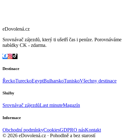
eDovolená.cz
Srovnávač zájezdů, který ti ušetří čas i peníze. Porovnáváme
nabídky CK - zdarma.
Destinace
Řecko
Turecko
Egypt
Bulharsko
Tunisko
Všechny destinace
Služby
Srovnávač zájezdů
Last minute
Magazín
Informace
Obchodní podmínky
Cookies
GDPR
O nás
Kontakt
© 2026 eDovolená.cz · Pohodlně a bez starostí
Všechna práva