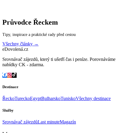
Průvodce
Řeckem
Tipy, inspirace a praktické rady před cestou
Všechny články →
eDovolená.cz
Srovnávač zájezdů, který ti ušetří čas i peníze. Porovnáváme
nabídky CK - zdarma.
Destinace
Řecko
Turecko
Egypt
Bulharsko
Tunisko
Všechny destinace
Služby
Srovnávač zájezdů
Last minute
Magazín