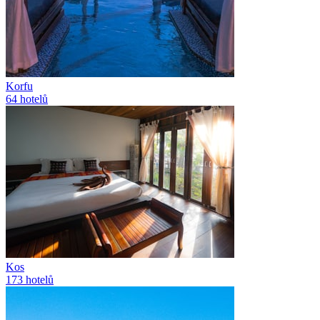
Korfu
64
hotelů
Kos
173
hotelů