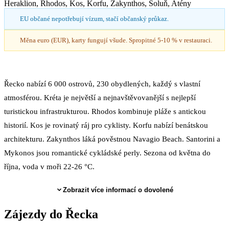
Heraklion, Rhodos, Kos, Korfu, Zakynthos, Soluň, Atény
EU občané nepotřebují vízum, stačí občanský průkaz.
Měna euro (EUR), karty fungují všude. Spropitné 5-10 % v restauraci.
Řecko nabízí 6 000 ostrovů, 230 obydlených, každý s vlastní
atmosférou. Kréta je největší a nejnavštěvovanější s nejlepší
turistickou infrastrukturou. Rhodos kombinuje pláže s antickou
historií. Kos je rovinatý ráj pro cyklisty. Korfu nabízí benátskou
architekturu. Zakynthos láká pověstnou Navagio Beach. Santorini a
Mykonos jsou romantické cykládské perly. Sezona od května do
října, voda v moři 22-26 °C.
Zobrazit více informací o dovolené
Zájezdy
do Řecka