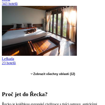
343
hotelů
Lefkada
23
hotelů
Zobrazit všechny oblasti (
12
)
Proč jet
do Řecka
?
Řecko je kolébkou evropské civilizace s tisíci ostrovy, antickými