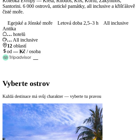
Kolébka Evropy — Kréta, Rhodos, Kos, Korfu, Zakynthos,
Santorini. 6 000 ostrovů, antické památky, all inclusive a křišťálově
čisté moře.
Egejské a Jónské moře
Letová doba 2,5–3 h
All inclusive
Antika
…
hotelů
…
All inclusive
12
oblastí
od
—
Kč
/ osoba
—
Vyberte ostrov
Každá destinace má svůj charakter — vyberte tu pravou