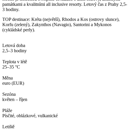
památkami a kvalitními all inclusive resorty. Letový čas z Prahy 2,5-
3 hodiny.
TOP destinace: Kréta (největší), Rhodos a Kos (ostrovy slunce),
Korfu (zelený), Zakynthos (Navagio), Santorini a Mykonos
(cykládské perly).
Letová doba
2,5–3 hodiny
Teplota v létě
25–35 °C
Měna
euro (EUR)
Sezóna
květen – říjen
Pláže
Písčité, oblázkové, vulkanické
Letiště