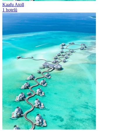
Kaafu Atoll
1
hotelů