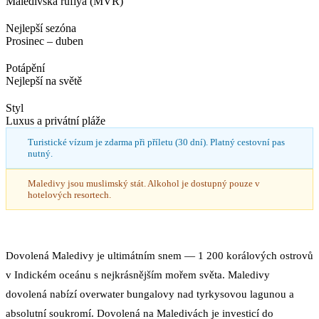
Maledivská rufiya (MVR)
Nejlepší sezóna
Prosinec – duben
Potápění
Nejlepší na světě
Styl
Luxus a privátní pláže
Turistické vízum je zdarma při příletu (30 dní). Platný cestovní pas
nutný.
Maledivy jsou muslimský stát. Alkohol je dostupný pouze v
hotelových resortech.
Dovolená Maledivy je ultimátním snem — 1 200 korálových ostrovů
v Indickém oceánu s nejkrásnějším mořem světa. Maledivy
dovolená nabízí overwater bungalovy nad tyrkysovou lagunou a
absolutní soukromí. Dovolená na Maledivách je investicí do