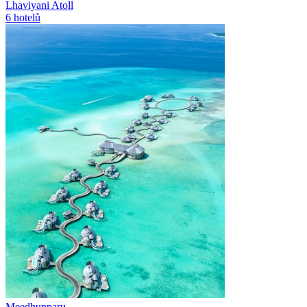
Lhaviyani Atoll
6
hotelů
Meedhupparu