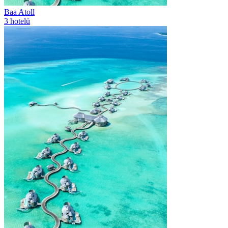
Baa Atoll
3
hotelů