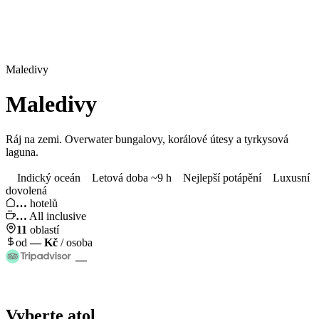
Maledivy
Maledivy
Ráj na zemi. Overwater bungalovy, korálové útesy a tyrkysová
laguna.
Indický oceán
Letová doba ~9 h
Nejlepší potápění
Luxusní
dovolená
…
hotelů
…
All inclusive
11
oblastí
od
—
Kč
/ osoba
—
Vyberte atol