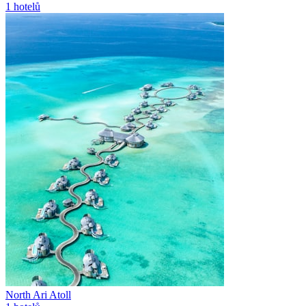
1
hotelů
North Ari Atoll