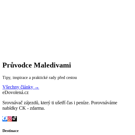
Průvodce
Maledivami
Tipy, inspirace a praktické rady před cestou
Všechny články →
eDovolená.cz
Srovnávač zájezdů, který ti ušetří čas i peníze. Porovnáváme
nabídky CK - zdarma.
Destinace