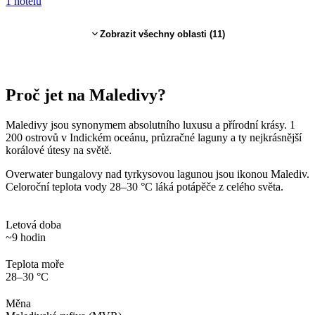
1
hotelů
Zobrazit všechny oblasti (
11
)
Proč jet
na Maledivy
?
Maledivy jsou synonymem absolutního luxusu a přírodní krásy. 1
200 ostrovů v Indickém oceánu, průzračné laguny a ty nejkrásnější
korálové útesy na světě.
Overwater bungalovy nad tyrkysovou lagunou jsou ikonou Malediv.
Celoroční teplota vody 28–30 °C láká potápěče z celého světa.
Letová doba
~9 hodin
Teplota moře
28–30 °C
Měna