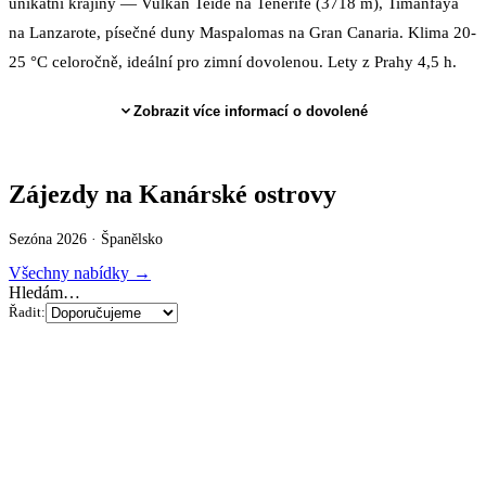
unikátní krajiny — Vulkán Teide na Tenerife (3718 m), Timanfaya
na Lanzarote, písečné duny Maspalomas na Gran Canaria. Klima 20-
25 °C celoročně, ideální pro zimní dovolenou. Lety z Prahy 4,5 h.
Zobrazit více informací o dovolené
Zájezdy na Kanárské ostrovy
Sezóna 2026 ·
Španělsko
Všechny nabídky →
Hledám…
Řadit: