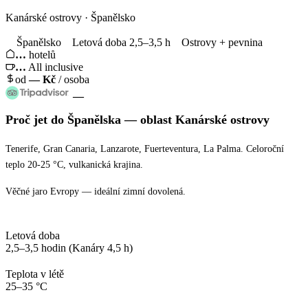
Kanárské ostrovy · Španělsko
Španělsko
Letová doba 2,5–3,5 h
Ostrovy + pevnina
…
hotelů
…
All inclusive
od
—
Kč
/ osoba
—
Proč jet
do Španělska
— oblast
Kanárské ostrovy
Tenerife, Gran Canaria, Lanzarote, Fuerteventura, La Palma. Celoroční
teplo 20-25 °C, vulkanická krajina.
Věčné jaro Evropy — ideální zimní dovolená.
Letová doba
2,5–3,5 hodin (Kanáry 4,5 h)
Teplota v létě
25–35 °C