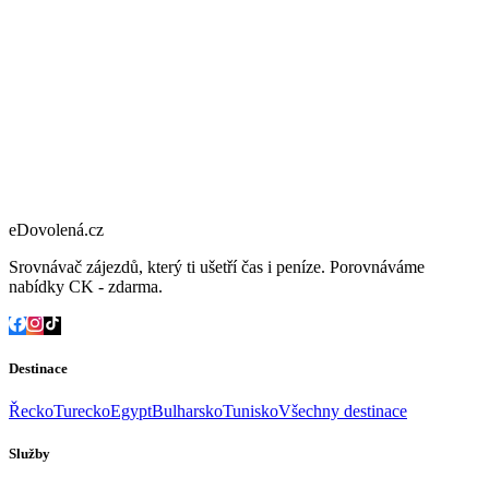
eDovolená.cz
Srovnávač zájezdů, který ti ušetří čas i peníze. Porovnáváme
nabídky CK - zdarma.
Destinace
Řecko
Turecko
Egypt
Bulharsko
Tunisko
Všechny destinace
Služby