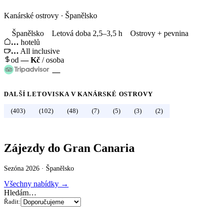
Kanárské ostrovy
·
Španělsko
Španělsko
Letová doba 2,5–3,5 h
Ostrovy + pevnina
…
hotelů
…
All inclusive
od
—
Kč
/ osoba
—
DALŠÍ LETOVISKA V
KANÁRSKÉ OSTROVY
←
Španělsko
(403)
(102)
(48)
(7)
(5)
(3)
(2)
Zájezdy do Gran Canaria
Sezóna 2026 ·
Španělsko
Všechny nabídky →
Hledám…
Řadit: