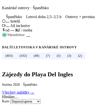
Kanárské ostrovy
·
Španělsko
Španělsko
Letová doba 2,5–3,5 h
Ostrovy + pevnina
…
hotelů
…
All inclusive
od
—
Kč
/ osoba
—
DALŠÍ LETOVISKA V
KANÁRSKÉ OSTROVY
←
Španělsko
(403)
(102)
(48)
(7)
(5)
(3)
(2)
Zájezdy do Playa Del Ingles
Sezóna 2026 ·
Španělsko
Všechny nabídky →
Hledám…
Řadit: