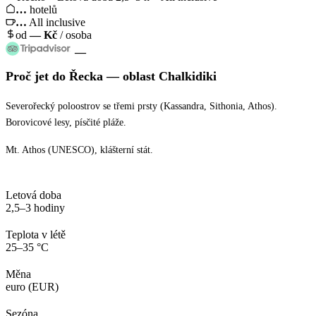
…
hotelů
…
All inclusive
od
—
Kč
/ osoba
—
Proč jet
do Řecka
— oblast
Chalkidiki
Severořecký poloostrov se třemi prsty (Kassandra, Sithonia, Athos).
Borovicové lesy, písčité pláže.
Mt. Athos (UNESCO), klášterní stát.
Letová doba
2,5–3 hodiny
Teplota v létě
25–35 °C
Měna
euro (EUR)
Sezóna