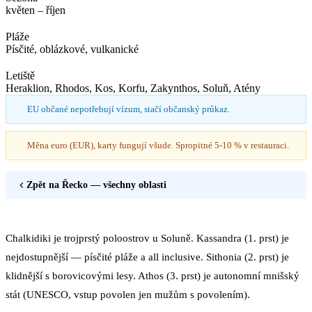
květen – říjen
Pláže
Písčité, oblázkové, vulkanické
Letiště
Heraklion, Rhodos, Kos, Korfu, Zakynthos, Soluň, Atény
EU občané nepotřebují vízum, stačí občanský průkaz.
Měna euro (EUR), karty fungují všude. Spropitné 5-10 % v restauraci.
Zpět na
Řecko
— všechny oblasti
Chalkidiki je trojprstý poloostrov u Soluně. Kassandra (1. prst) je
nejdostupnější — písčité pláže a all inclusive. Sithonia (2. prst) je
klidnější s borovicovými lesy. Athos (3. prst) je autonomní mnišský
stát (UNESCO, vstup povolen jen mužům s povolením).