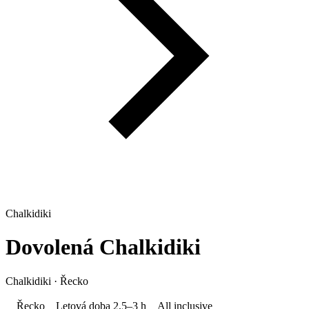
Chalkidiki
Dovolená
Chalkidiki
Chalkidiki · Řecko
Řecko
Letová doba 2,5–3 h
All inclusive