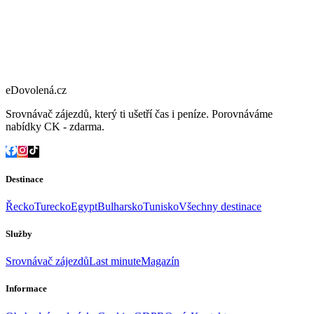
eDovolená.cz
Srovnávač zájezdů, který ti ušetří čas i peníze. Porovnáváme
nabídky CK - zdarma.
Destinace
Řecko
Turecko
Egypt
Bulharsko
Tunisko
Všechny destinace
Služby
Srovnávač zájezdů
Last minute
Magazín
Informace