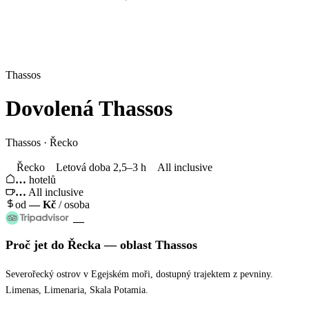
Thassos
Dovolená
Thassos
Thassos · Řecko
Řecko
Letová doba 2,5–3 h
All inclusive
…
hotelů
…
All inclusive
od
—
Kč
/ osoba
—
Proč jet
do Řecka
— oblast
Thassos
Severořecký ostrov v Egejském moři, dostupný trajektem z pevniny.
Limenas, Limenaria, Skala Potamia.