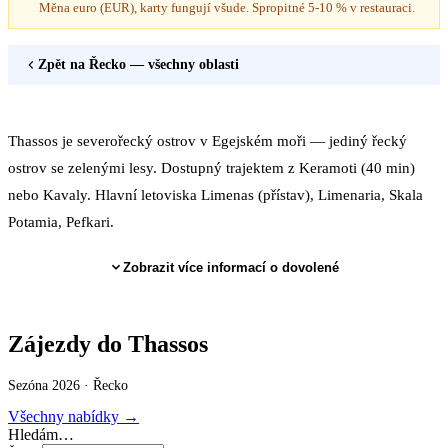
Měna euro (EUR), karty fungují všude. Spropitné 5-10 % v restauraci.
Zpět na
Řecko
— všechny oblasti
Thassos je severořecký ostrov v Egejském moři — jediný řecký
ostrov se zelenými lesy. Dostupný trajektem z Keramoti (40 min)
nebo Kavaly. Hlavní letoviska Limenas (přístav), Limenaria, Skala
Potamia, Pefkari.
Zobrazit více informací o dovolené
Zájezdy do Thassos
Sezóna 2026 ·
Řecko
Všechny nabídky →
Hledám…