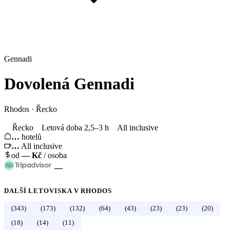
Gennadi
Dovolená
Gennadi
Rhodos
·
Řecko
Řecko
Letová doba 2,5–3 h
All inclusive
…
hotelů
…
All inclusive
od
—
Kč
/ osoba
—
DALŠÍ LETOVISKA V
RHODOS
(343)
(173)
(132)
(64)
(43)
(23)
(23)
(20)
←
Řecko
(18)
(14)
(11)