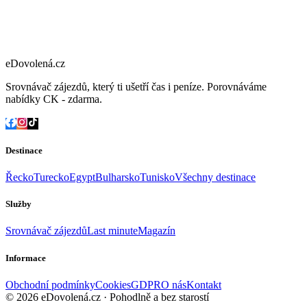
eDovolená.cz
Srovnávač zájezdů, který ti ušetří čas i peníze. Porovnáváme
nabídky CK - zdarma.
Destinace
Řecko
Turecko
Egypt
Bulharsko
Tunisko
Všechny destinace
Služby
Srovnávač zájezdů
Last minute
Magazín
Informace
Obchodní podmínky
Cookies
GDPR
O nás
Kontakt
© 2026 eDovolená.cz · Pohodlně a bez starostí
Všechna práva