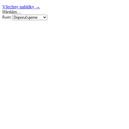
Všechny nabídky →
Hledám…
Řadit: