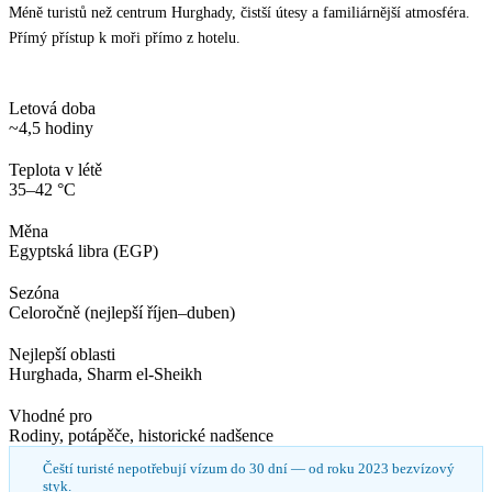
Méně turistů než centrum Hurghady, čistší útesy a familiárnější atmosféra.
Přímý přístup k moři přímo z hotelu.
Letová doba
~4,5 hodiny
Teplota v létě
35–42 °C
Měna
Egyptská libra (EGP)
Sezóna
Celoročně (nejlepší říjen–duben)
Nejlepší oblasti
Hurghada, Sharm el-Sheikh
Vhodné pro
Rodiny, potápěče, historické nadšence
Čeští turisté nepotřebují vízum do 30 dní — od roku 2023 bezvízový
styk.