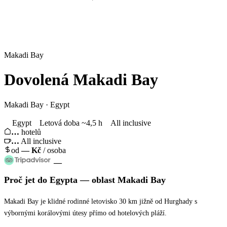
Makadi Bay
Dovolená
Makadi Bay
Makadi Bay · Egypt
Egypt
Letová doba ~4,5 h
All inclusive
…
hotelů
…
All inclusive
od
—
Kč
/ osoba
—
Proč jet
do Egypta
— oblast
Makadi Bay
Makadi Bay je klidné rodinné letovisko 30 km jižně od Hurghady s
výbornými korálovými útesy přímo od hotelových pláží.