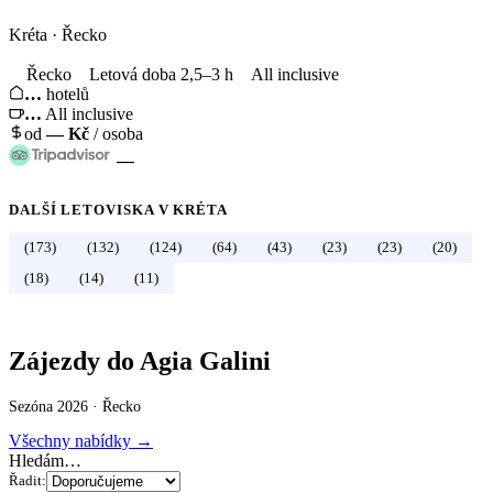
Kréta
·
Řecko
Řecko
Letová doba 2,5–3 h
All inclusive
…
hotelů
…
All inclusive
od
—
Kč
/ osoba
—
DALŠÍ LETOVISKA V
KRÉTA
(173)
(132)
(124)
(64)
(43)
(23)
(23)
(20)
←
Řecko
(18)
(14)
(11)
Zájezdy do Agia Galini
Sezóna 2026 ·
Řecko
Všechny nabídky →
Hledám…
Řadit: