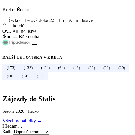
Kréta
·
Řecko
Řecko
Letová doba 2,5–3 h
All inclusive
…
hotelů
…
All inclusive
od
—
Kč
/ osoba
—
DALŠÍ LETOVISKA V
KRÉTA
(173)
(132)
(124)
(64)
(43)
(23)
(23)
(20)
←
Řecko
(18)
(14)
(11)
Zájezdy do Stalis
Sezóna 2026 ·
Řecko
Všechny nabídky →
Hledám…
Řadit: