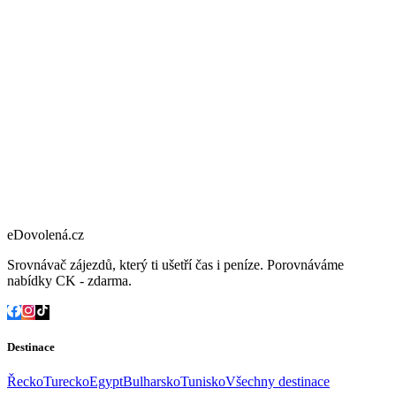
eDovolená.cz
Srovnávač zájezdů, který ti ušetří čas i peníze. Porovnáváme
nabídky CK - zdarma.
Destinace
Řecko
Turecko
Egypt
Bulharsko
Tunisko
Všechny destinace