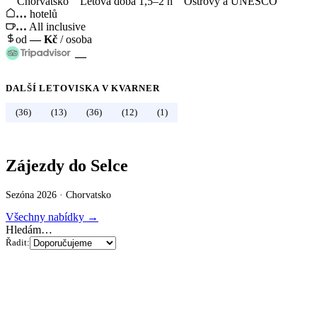
Chorvatsko
Letová doba 1,5–2 h
Ostrovy a UNESCO
…
hotelů
…
All inclusive
od
—
Kč
/ osoba
—
DALŠÍ LETOVISKA V
KVARNER
←
Chorvatsko
(36)
(13)
(36)
(12)
(1)
Zájezdy do Selce
Sezóna 2026 ·
Chorvatsko
Všechny nabídky →
Hledám…
Řadit: