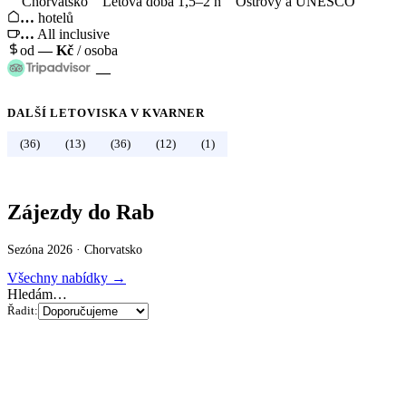
Chorvatsko
Letová doba 1,5–2 h
Ostrovy a UNESCO
…
hotelů
…
All inclusive
od
—
Kč
/ osoba
—
DALŠÍ LETOVISKA V
KVARNER
←
Chorvatsko
(36)
(13)
(36)
(12)
(1)
Zájezdy do Rab
Sezóna 2026 ·
Chorvatsko
Všechny nabídky →
Hledám…
Řadit: