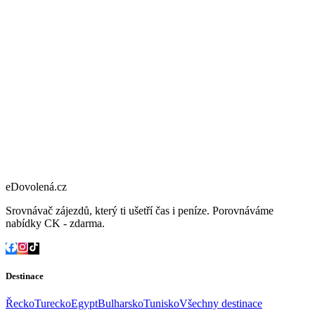
eDovolená.cz
Srovnávač zájezdů, který ti ušetří čas i peníze. Porovnáváme
nabídky CK - zdarma.
Destinace
Řecko
Turecko
Egypt
Bulharsko
Tunisko
Všechny destinace