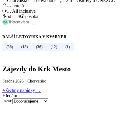
Chorvatsko
Letová doba 1,5–2 h
Ostrovy a UNESCO
…
hotelů
…
All inclusive
od
—
Kč
/ osoba
—
DALŠÍ LETOVISKA V
KVARNER
←
Chorvatsko
(36)
(13)
(36)
(12)
(1)
Zájezdy do Krk Mesto
Sezóna 2026 ·
Chorvatsko
Všechny nabídky →
Hledám…
Řadit: