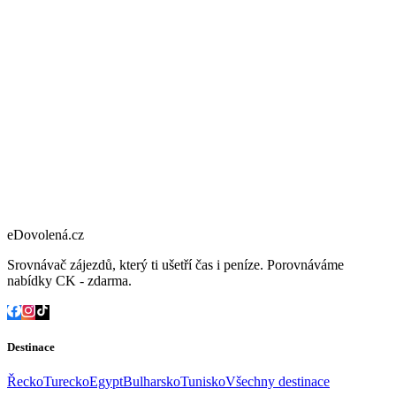
eDovolená.cz
Srovnávač zájezdů, který ti ušetří čas i peníze. Porovnáváme
nabídky CK - zdarma.
Destinace
Řecko
Turecko
Egypt
Bulharsko
Tunisko
Všechny destinace