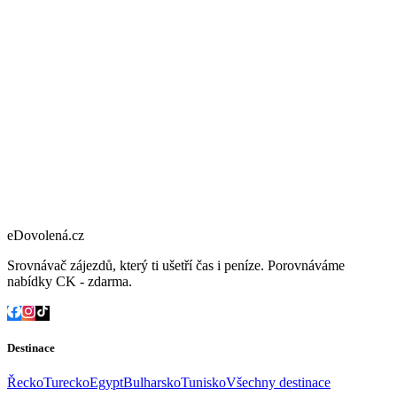
eDovolená.cz
Srovnávač zájezdů, který ti ušetří čas i peníze. Porovnáváme
nabídky CK - zdarma.
Destinace
Řecko
Turecko
Egypt
Bulharsko
Tunisko
Všechny destinace