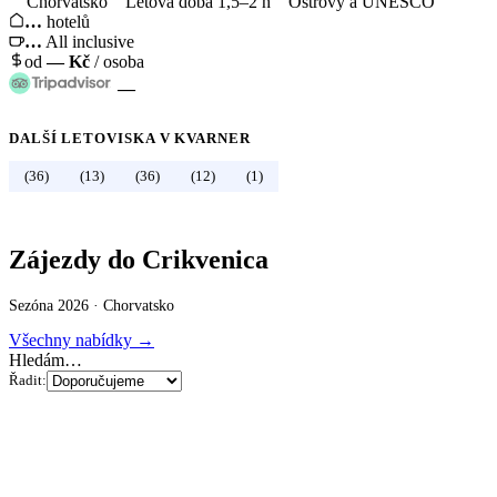
Chorvatsko
Letová doba 1,5–2 h
Ostrovy a UNESCO
…
hotelů
…
All inclusive
od
—
Kč
/ osoba
—
DALŠÍ LETOVISKA V
KVARNER
←
Chorvatsko
(36)
(13)
(36)
(12)
(1)
Zájezdy do Crikvenica
Sezóna 2026 ·
Chorvatsko
Všechny nabídky →
Hledám…
Řadit: