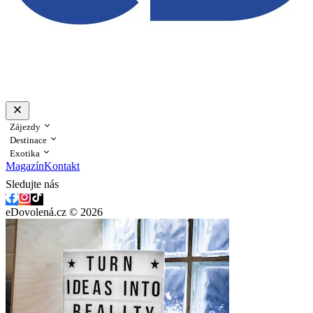
Zájezdy
Destinace
Exotika
Magazín
Kontakt
Sledujte nás
eDovolená.cz © 2026