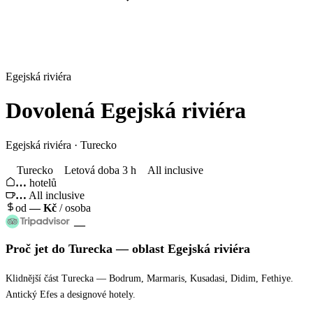
Egejská riviéra
Dovolená
Egejská riviéra
Egejská riviéra · Turecko
Turecko
Letová doba 3 h
All inclusive
…
hotelů
…
All inclusive
od
—
Kč
/ osoba
—
Proč jet
do Turecka
— oblast
Egejská riviéra
Klidnější část Turecka — Bodrum, Marmaris, Kusadasi, Didim, Fethiye.
Antický Efes a designové hotely.