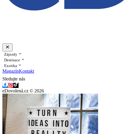
Zájezdy
Destinace
Exotika
Magazín
Kontakt
Sledujte nás
eDovolená.cz © 2026