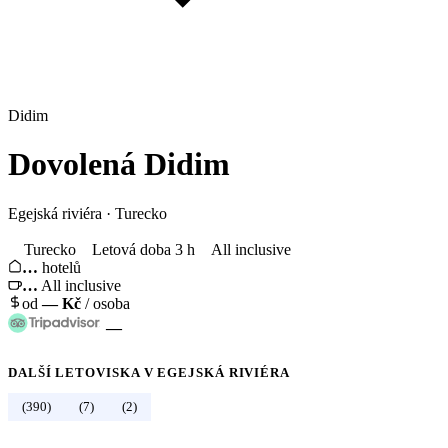
Didim
Dovolená
Didim
Egejská riviéra
·
Turecko
Turecko
Letová doba 3 h
All inclusive
…
hotelů
…
All inclusive
od
—
Kč
/ osoba
—
DALŠÍ LETOVISKA V
EGEJSKÁ RIVIÉRA
←
Turecko
(390)
(7)
(2)