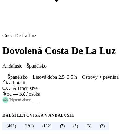
Costa De La Luz
Dovolená
Costa De La Luz
Andalusie
·
Španělsko
Španělsko
Letová doba 2,5–3,5 h
Ostrovy + pevnina
…
hotelů
…
All inclusive
od
—
Kč
/ osoba
—
DALŠÍ LETOVISKA V
ANDALUSIE
(403)
(191)
(102)
(7)
(5)
(3)
(2)
←
Španělsko