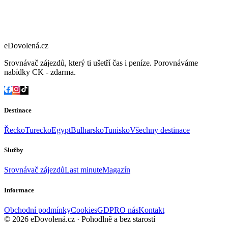
eDovolená.cz
Srovnávač zájezdů, který ti ušetří čas i peníze. Porovnáváme
nabídky CK - zdarma.
Destinace
Řecko
Turecko
Egypt
Bulharsko
Tunisko
Všechny destinace
Služby
Srovnávač zájezdů
Last minute
Magazín
Informace
Obchodní podmínky
Cookies
GDPR
O nás
Kontakt
© 2026 eDovolená.cz · Pohodlně a bez starostí
Všechna práva