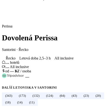
Perissa
Dovolená
Perissa
Santorini
·
Řecko
Řecko
Letová doba 2,5–3 h
All inclusive
…
hotelů
…
All inclusive
od
—
Kč
/ osoba
—
DALŠÍ LETOVISKA V
SANTORINI
(343)
(173)
(132)
(124)
(64)
(43)
(23)
(20)
←
Řecko
(18)
(14)
(11)