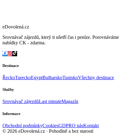
eDovolená.cz
Srovnávač zájezdů, který ti ušetří čas i peníze. Porovnáváme
nabídky CK - zdarma.
Destinace
Řecko
Turecko
Egypt
Bulharsko
Tunisko
Všechny destinace
Služby
Srovnávač zájezdů
Last minute
Magazín
Informace
Obchodní podmínky
Cookies
GDPR
O nás
Kontakt
© 2026 eDovolená.cz · Pohodlně a bez starostí
Všechna práva
vyhrazena