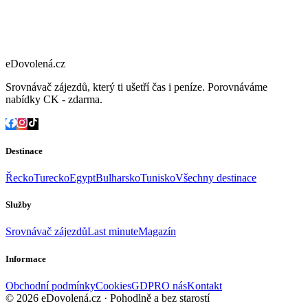
eDovolená.cz
Srovnávač zájezdů, který ti ušetří čas i peníze. Porovnáváme
nabídky CK - zdarma.
Destinace
Řecko
Turecko
Egypt
Bulharsko
Tunisko
Všechny destinace
Služby
Srovnávač zájezdů
Last minute
Magazín
Informace
Obchodní podmínky
Cookies
GDPR
O nás
Kontakt
© 2026 eDovolená.cz · Pohodlně a bez starostí
Všechna práva