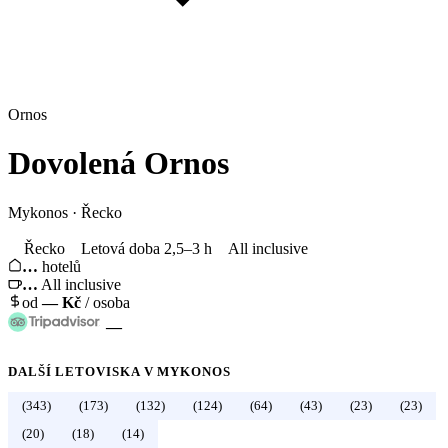
Ornos
Dovolená
Ornos
Mykonos
·
Řecko
Řecko
Letová doba 2,5–3 h
All inclusive
…
hotelů
…
All inclusive
od
—
Kč
/ osoba
—
DALŠÍ LETOVISKA V
MYKONOS
(343)
(173)
(132)
(124)
(64)
(43)
(23)
(23)
←
Řecko
(20)
(18)
(14)