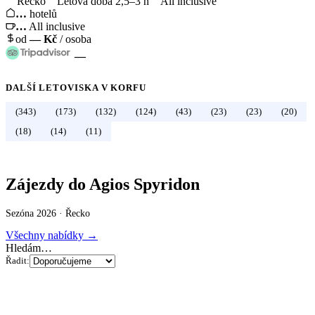
Řecko
Letová doba 2,5–3 h
All inclusive
…
hotelů
…
All inclusive
od
—
Kč
/ osoba
—
DALŠÍ LETOVISKA V
KORFU
(343)
(173)
(132)
(124)
(43)
(23)
(23)
(20)
←
Řecko
(18)
(14)
(11)
Zájezdy do Agios Spyridon
Sezóna 2026 ·
Řecko
Všechny nabídky →
Hledám…
Řadit: