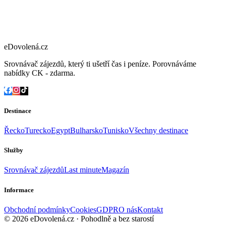
eDovolená.cz
Srovnávač zájezdů, který ti ušetří čas i peníze. Porovnáváme
nabídky CK - zdarma.
Destinace
Řecko
Turecko
Egypt
Bulharsko
Tunisko
Všechny destinace
Služby
Srovnávač zájezdů
Last minute
Magazín
Informace
Obchodní podmínky
Cookies
GDPR
O nás
Kontakt
© 2026 eDovolená.cz · Pohodlně a bez starostí
Všechna práva