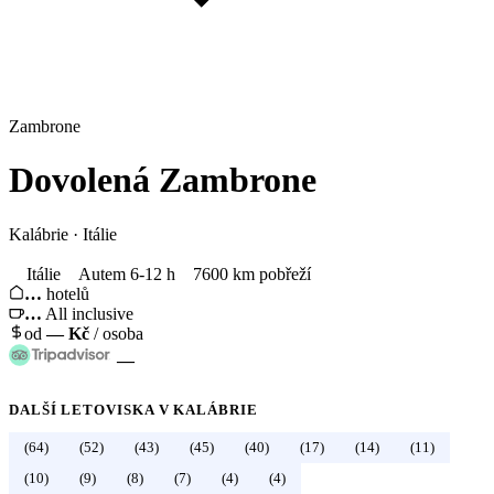
Zambrone
Dovolená
Zambrone
Kalábrie
·
Itálie
Itálie
Autem 6-12 h
7600 km pobřeží
…
hotelů
…
All inclusive
od
—
Kč
/ osoba
—
DALŠÍ LETOVISKA V
KALÁBRIE
(64)
(52)
(43)
(45)
(40)
(17)
(14)
(11)
←
Itálie
(10)
(9)
(8)
(7)
(4)
(4)