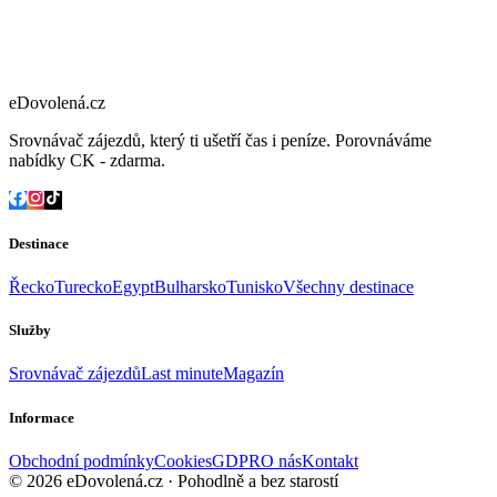
eDovolená.cz
Srovnávač zájezdů, který ti ušetří čas i peníze. Porovnáváme
nabídky CK - zdarma.
Destinace
Řecko
Turecko
Egypt
Bulharsko
Tunisko
Všechny destinace
Služby
Srovnávač zájezdů
Last minute
Magazín
Informace
Obchodní podmínky
Cookies
GDPR
O nás
Kontakt
© 2026 eDovolená.cz · Pohodlně a bez starostí
Všechna práva