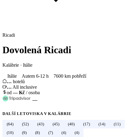
Ricadi
Dovolená
Ricadi
Kalábrie
·
Itálie
Itálie
Autem 6-12 h
7600 km pobřeží
…
hotelů
…
All inclusive
od
—
Kč
/ osoba
—
DALŠÍ LETOVISKA V
KALÁBRIE
(64)
(52)
(43)
(45)
(40)
(17)
(14)
(11)
←
Itálie
(10)
(9)
(8)
(7)
(4)
(4)