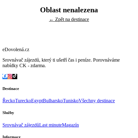
Oblast nenalezena
← Zpět na destinace
eDovolená.cz
Srovnávač zájezdů, který ti ušetří čas i peníze. Porovnáváme
nabídky CK - zdarma.
Destinace
Řecko
Turecko
Egypt
Bulharsko
Tunisko
Všechny destinace
Služby
Srovnávač zájezdů
Last minute
Magazín
Informace