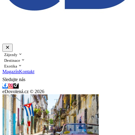
Zájezdy
Destinace
Exotika
Magazín
Kontakt
Sledujte nás
eDovolená.cz © 2026