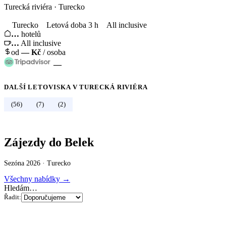
Turecká riviéra
·
Turecko
Turecko
Letová doba 3 h
All inclusive
…
hotelů
…
All inclusive
od
—
Kč
/ osoba
—
DALŠÍ LETOVISKA V
TURECKÁ RIVIÉRA
←
Turecko
(56)
(7)
(2)
Zájezdy do Belek
Sezóna 2026 ·
Turecko
Všechny nabídky →
Hledám…
Řadit: