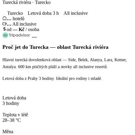
Turecká riviéra · Turecko
Turecko
Letová doba 3 h
All inclusive
…
hotelů
…
All inclusive
od
—
Kč
/ osoba
—
Proč jet
do Turecka
— oblast
Turecká riviéra
Hlavní turecká dovolenková oblast — Side, Belek, Alanya, Lara, Kemer,
Antalya. 600 km písčitých pláží a stovky all inclusive resortů.
Letová doba z Prahy 3 hodiny. Ideální pro rodiny i mladé.
Letová doba
3 hodiny
Teplota v létě
28–38 °C
Měna