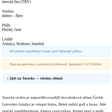
turecká lira (TRY)
Sezóna
duben – říjen
Pláže
Písčité, čisté
Letiště
Antalya, Bodrum, Istanbul
EU občané nepotřebují vízum, stačí občanský průkaz.
Eura akceptována v turistických oblastech. Spropitné 5-10 % běžné.
Zpět na
Turecko
— všechny oblasti
Turecká riviéra je nejnavštěvovanější dovolenková oblast Čechů.
Letovisko Antalya je vstupní brána, Belek nabízí golf a luxus, Side
antické pamětihodnosti, Alanya cenu/výkon, Kemer hory u moře,