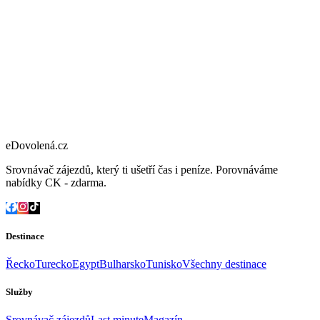
eDovolená.cz
Srovnávač zájezdů, který ti ušetří čas i peníze. Porovnáváme
nabídky CK - zdarma.
Destinace
Řecko
Turecko
Egypt
Bulharsko
Tunisko
Všechny destinace
Služby
Srovnávač zájezdů
Last minute
Magazín