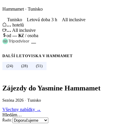
Hammamet
·
Tunisko
Tunisko
Letová doba 3 h
All inclusive
…
hotelů
…
All inclusive
od
—
Kč
/ osoba
—
DALŠÍ LETOVISKA V
HAMMAMET
←
Tunisko
(24)
(28)
(51)
Zájezdy do Yasmine Hammamet
Sezóna 2026 ·
Tunisko
Všechny nabídky →
Hledám…
Řadit: