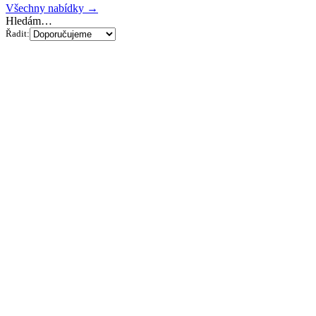
Všechny nabídky →
Hledám…
Řadit: