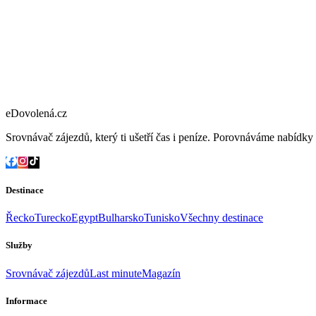
eDovolená.cz
Srovnávač zájezdů, který ti ušetří čas i peníze. Porovnáváme nabídk
Destinace
Řecko
Turecko
Egypt
Bulharsko
Tunisko
Všechny destinace
Služby
Srovnávač zájezdů
Last minute
Magazín
Informace