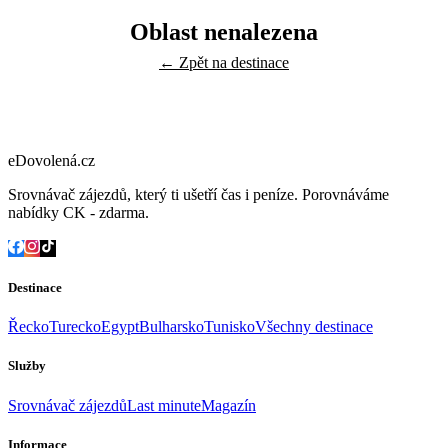
Oblast nenalezena
← Zpět na destinace
eDovolená.cz
Srovnávač zájezdů, který ti ušetří čas i peníze. Porovnáváme
nabídky CK - zdarma.
Destinace
Řecko
Turecko
Egypt
Bulharsko
Tunisko
Všechny destinace
Služby
Srovnávač zájezdů
Last minute
Magazín
Informace