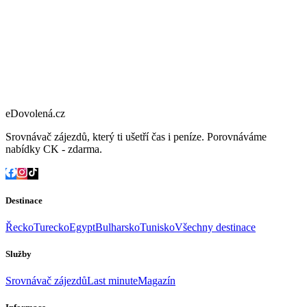
eDovolená.cz
Srovnávač zájezdů, který ti ušetří čas i peníze. Porovnáváme
nabídky CK - zdarma.
Destinace
Řecko
Turecko
Egypt
Bulharsko
Tunisko
Všechny destinace
Služby
Srovnávač zájezdů
Last minute
Magazín