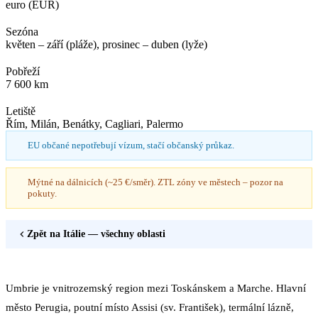
euro (EUR)
Sezóna
květen – září (pláže), prosinec – duben (lyže)
Pobřeží
7 600 km
Letiště
Řím, Milán, Benátky, Cagliari, Palermo
EU občané nepotřebují vízum, stačí občanský průkaz.
Mýtné na dálnicích (~25 €/směr). ZTL zóny ve městech – pozor na
pokuty.
Zpět na
Itálie
— všechny oblasti
Umbrie je vnitrozemský region mezi Toskánskem a Marche. Hlavní
město Perugia, poutní místo Assisi (sv. František), termální lázně,