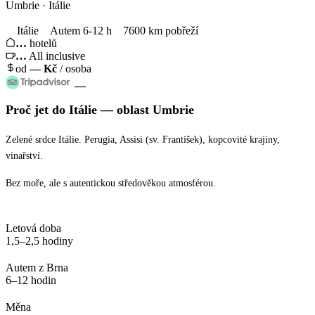
Umbrie · Itálie
Itálie
Autem 6-12 h
7600 km pobřeží
…
hotelů
…
All inclusive
od
—
Kč
/ osoba
—
Proč jet
do Itálie
— oblast
Umbrie
Zelené srdce Itálie. Perugia, Assisi (sv. František), kopcovité krajiny,
vinařství.
Bez moře, ale s autentickou středověkou atmosférou.
Letová doba
1,5–2,5 hodiny
Autem z Brna
6–12 hodin
Měna