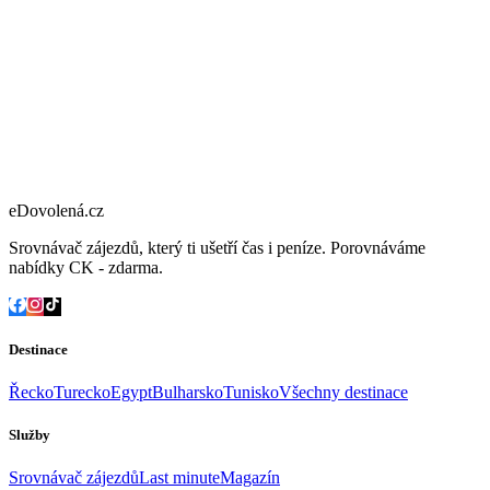
eDovolená.cz
Srovnávač zájezdů, který ti ušetří čas i peníze. Porovnáváme
nabídky CK - zdarma.
Destinace
Řecko
Turecko
Egypt
Bulharsko
Tunisko
Všechny destinace
Služby
Srovnávač zájezdů
Last minute
Magazín