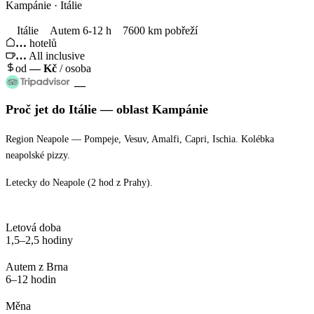
Kampánie · Itálie
Itálie
Autem 6-12 h
7600 km pobřeží
…
hotelů
…
All inclusive
od
—
Kč
/ osoba
—
Proč jet
do Itálie
— oblast
Kampánie
Region Neapole — Pompeje, Vesuv, Amalfi, Capri, Ischia. Kolébka
neapolské pizzy.
Letecky do Neapole (2 hod z Prahy).
Letová doba
1,5–2,5 hodiny
Autem z Brna
6–12 hodin
Měna