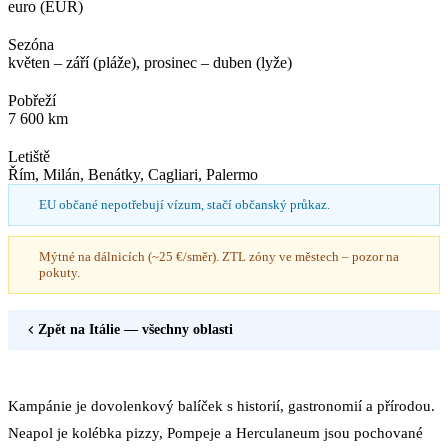
euro (EUR)
Sezóna
květen – září (pláže), prosinec – duben (lyže)
Pobřeží
7 600 km
Letiště
Řím, Milán, Benátky, Cagliari, Palermo
EU občané nepotřebují vízum, stačí občanský průkaz.
Mýtné na dálnicích (~25 €/směr). ZTL zóny ve městech – pozor na
pokuty.
Zpět na
Itálie
— všechny oblasti
Kampánie je dovolenkový balíček s historií, gastronomií a přírodou.
Neapol je kolébka pizzy, Pompeje a Herculaneum jsou pochované