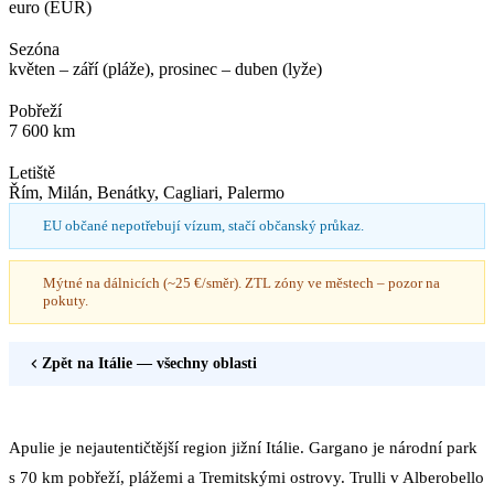
euro (EUR)
Sezóna
květen – září (pláže), prosinec – duben (lyže)
Pobřeží
7 600 km
Letiště
Řím, Milán, Benátky, Cagliari, Palermo
EU občané nepotřebují vízum, stačí občanský průkaz.
Mýtné na dálnicích (~25 €/směr). ZTL zóny ve městech – pozor na
pokuty.
Zpět na
Itálie
— všechny oblasti
Apulie je nejautentičtější region jižní Itálie. Gargano je národní park
s 70 km pobřeží, plážemi a Tremitskými ostrovy. Trulli v Alberobello