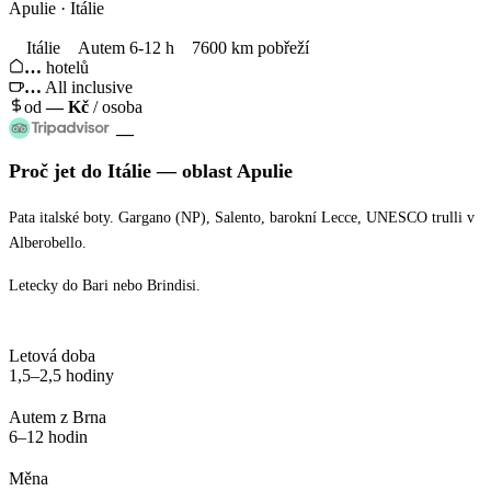
Apulie · Itálie
Itálie
Autem 6-12 h
7600 km pobřeží
…
hotelů
…
All inclusive
od
—
Kč
/ osoba
—
Proč jet
do Itálie
— oblast
Apulie
Pata italské boty. Gargano (NP), Salento, barokní Lecce, UNESCO trulli v
Alberobello.
Letecky do Bari nebo Brindisi.
Letová doba
1,5–2,5 hodiny
Autem z Brna
6–12 hodin
Měna