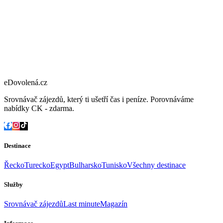
eDovolená.cz
Srovnávač zájezdů, který ti ušetří čas i peníze. Porovnáváme
nabídky CK - zdarma.
Destinace
Řecko
Turecko
Egypt
Bulharsko
Tunisko
Všechny destinace
Služby
Srovnávač zájezdů
Last minute
Magazín