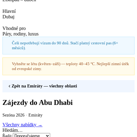
Hlavní
Dubaj
Vhodné pro
Páry, rodiny, luxus
Češi nepotřebují vízum do 90 dnů. Stačí platný cestovní pas (6+
měsíců).
Vyhněte se létu (květen–září) — teploty 40–45 °C. Nejlepší zimní útěk
od evropské zimy.
Zpět na
Emiráty
— všechny oblasti
Zájezdy do Abu Dhabi
Sezóna 2026 ·
Emiráty
Všechny nabídky →
Hledám…
Řadit: