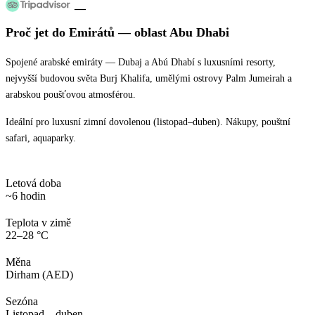
—
Proč jet
do Emirátů
— oblast
Abu Dhabi
Spojené arabské emiráty — Dubaj a Abú Dhabí s luxusními resorty,
nejvyšší budovou světa Burj Khalifa, umělými ostrovy Palm Jumeirah a
arabskou poušťovou atmosférou.
Ideální pro luxusní zimní dovolenou (listopad–duben). Nákupy, pouštní
safari, aquaparky.
Letová doba
~6 hodin
Teplota v zimě
22–28 °C
Měna
Dirham (AED)
Sezóna
Listopad – duben