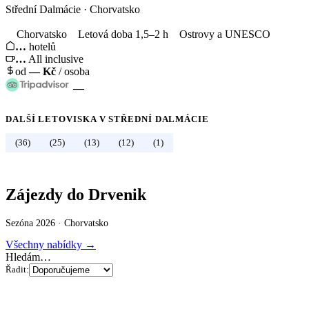
Střední Dalmácie
·
Chorvatsko
Chorvatsko
Letová doba 1,5–2 h
Ostrovy a UNESCO
…
hotelů
…
All inclusive
od
—
Kč
/ osoba
—
DALŠÍ LETOVISKA V
STŘEDNÍ DALMÁCIE
←
Chorvatsko
(36)
(25)
(13)
(12)
(1)
Zájezdy do Drvenik
Sezóna 2026 ·
Chorvatsko
Všechny nabídky →
Hledám…
Řadit: