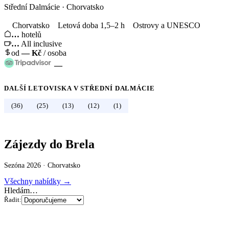
Střední Dalmácie
·
Chorvatsko
Chorvatsko
Letová doba 1,5–2 h
Ostrovy a UNESCO
…
hotelů
…
All inclusive
od
—
Kč
/ osoba
—
DALŠÍ LETOVISKA V
STŘEDNÍ DALMÁCIE
←
Chorvatsko
(36)
(25)
(13)
(12)
(1)
Zájezdy do Brela
Sezóna 2026 ·
Chorvatsko
Všechny nabídky →
Hledám…
Řadit: