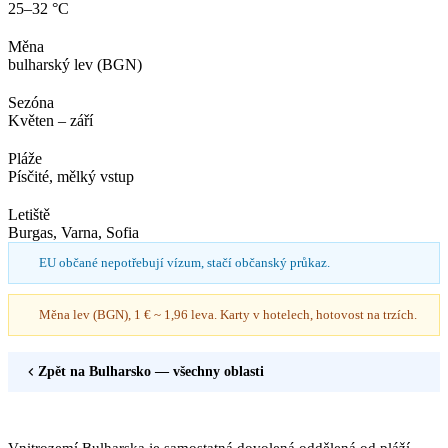
25–32 °C
Měna
bulharský lev (BGN)
Sezóna
Květen – září
Pláže
Písčité, mělký vstup
Letiště
Burgas, Varna, Sofia
EU občané nepotřebují vízum, stačí občanský průkaz.
Měna lev (BGN), 1 € ~ 1,96 leva. Karty v hotelech, hotovost na trzích.
Zpět na
Bulharsko
— všechny oblasti
Vnitrozemí Bulharska je samostatná dovolená oddělená od pláží.