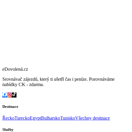
eDovolená.cz
Srovnávač zájezdů, který ti ušetří čas i peníze. Porovnáváme
nabídky CK - zdarma.
Destinace
Řecko
Turecko
Egypt
Bulharsko
Tunisko
Všechny destinace
Služby