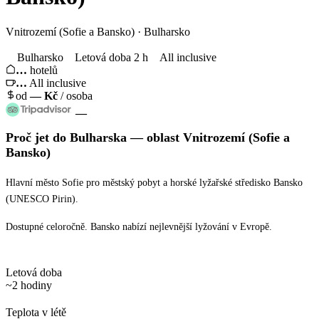
Vnitrozemí (Sofie a Bansko) · Bulharsko
Bulharsko
Letová doba 2 h
All inclusive
…
hotelů
…
All inclusive
od
—
Kč
/ osoba
—
Proč jet
do Bulharska
— oblast
Vnitrozemí (Sofie a
Bansko)
Hlavní město Sofie pro městský pobyt a horské lyžařské středisko Bansko
(UNESCO Pirin).
Dostupné celoročně. Bansko nabízí nejlevnější lyžování v Evropě.
Letová doba
~2 hodiny
Teplota v létě