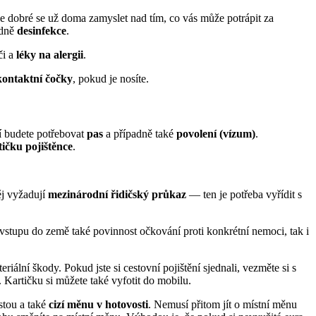
je dobré se už doma zamyslet nad tím, co vás může potrápit za
adně
desinfekce
.
či a
léky na alergii
.
kontaktní čočky
, pokud je nosíte.
mí budete potřebovat
pas
a případně také
povolení (vízum)
.
tičku pojištěnce
.
ěj vyžadují
mezinárodní řidičský průkaz
— ten je potřeba vyřídit s
 vstupu do země také povinnost očkování proti konkrétní nemoci, tak i
iální škody. Pokud jste si cestovní pojištění sjednali, vezměte si s
t. Kartičku si můžete také vyfotit do mobilu.
stou a také
cizí měnu v hotovosti
. Nemusí přitom jít o místní měnu