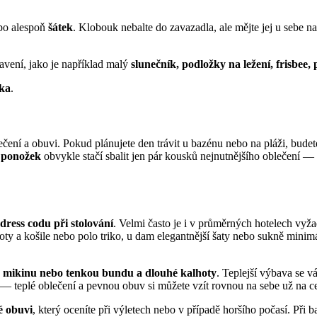
o alespoň
šátek
. Klobouk nebalte do zavazadla, ale mějte jej u sebe n
bavení, jako je například malý
slunečník, podložky na ležení, frisbee,
ška
.
lečení a obuvi. Pokud plánujete den trávit u bazénu nebo na pláži, budet
 ponožek
obvykle stačí sbalit jen pár kousků nejnutnějšího oblečení —
dress codu při stolování
. Velmi často je i v průměrných hotelech vyža
 a košile nebo polo triko, u dam elegantnější šaty nebo sukně minimá
, mikinu nebo tenkou bundu a dlouhé kalhoty
. Teplejší výbava se v
u — teplé oblečení a pevnou obuv si můžete vzít rovnou na sebe už na ces
é obuvi
, který oceníte při výletech nebo v případě horšího počasí. Při b