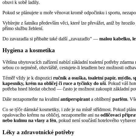
obuvi k sobě ladily.
Pokud se plánujete u moře věnovat kromě odpočinku i sportu, nezapo
Vybírejte z šatníku především věci, které lze převážet, aniž by hrozi
přímo službu žehlení.
Do zavazadla si přibalte také další „zavazadlo" —
malou kabelku, le
Hygiena a kosmetika
Většina ubytovacích zařízení nabízí základní toaletní potřeby zdarma
sebou co nejméně, obzvláště, cestujete-li letadlem bez možnosti odba
Téměř vždy je k dispozici
ručník a osuška, toaletní papír, mýdlo,
kapesníky, krém na obličej či ruce a tyčinky do uší
. Pokud váš hot
potřeba hned hledat obchod — často je možnost zakoupit základní pot
Dále nezapomeňte na kvalitní
antiperspirant
a oblíbený
parfém
. Vš
Co se týče dámské kosmetiky, i zde je na místě střídmost. Pokud plánuj
opalovacího krému na obličej, nezapomeňte ani na
odličovací přípr
nebo kulmu na vlasy a fén
, pokud není součástí hotelového vybaven
Léky a zdravotnické potřeby