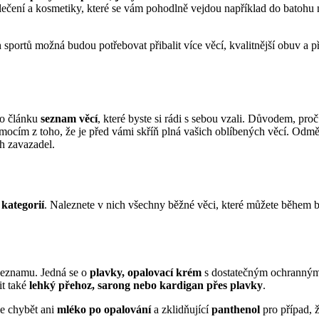
lečení a kosmetiky, které se vám pohodlně vejdou například do batohu 
 sportů možná budou potřebovat přibalit více věcí, kvalitnější obuv a p
eho článku
seznam věcí
, které byste si rádi s sebou vzali. Důvodem, pro
 emocím z toho, že je před vámi skříň plná vašich oblíbených věcí. Od
h zavazadel.
 kategorií
. Naleznete v nich všechny běžné věci, které můžete během b
 seznamu. Jedná se o
plavky, opalovací krém
s dostatečným ochranným
it také
lehký přehoz, sarong nebo kardigan přes plavky
.
e chybět ani
mléko po opalování
a zklidňující
panthenol
pro případ, ž