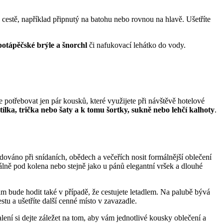
a cestě, například připnutý na batohu nebo rovnou na hlavě. Ušetříte
 potápěčské brýle a šnorchl
či nafukovací lehátko do vody.
e potřebovat jen pár kousků, které využijete při návštěvě hotelové
tílka, trička nebo šaty a k tomu šortky, sukně nebo lehčí kalhoty
.
dováno při snídaních, obědech a večeřích nosit formálnější oblečení
lně pod kolena nebo stejně jako u pánů elegantní vršek a dlouhé
ám bude hodit také v případě, že cestujete letadlem. Na palubě bývá
tu a ušetříte další cenné místo v zavazadle.
alení si dejte záležet na tom, aby vám jednotlivé kousky oblečení a