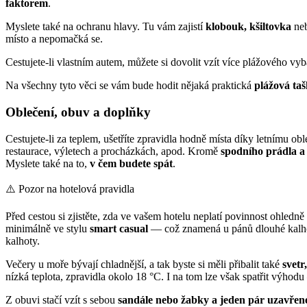
faktorem
.
Myslete také na ochranu hlavy. Tu vám zajistí
klobouk, kšiltovka
neb
místo a nepomačká se.
Cestujete-li vlastním autem, můžete si dovolit vzít více plážového vy
Na všechny tyto věci se vám bude hodit nějaká praktická
plážová ta
Oblečení, obuv a doplňky
Cestujete-li za teplem, ušetříte zpravidla hodně místa díky letnímu ob
restaurace, výletech a procházkách, apod. Kromě
spodního prádla a
Myslete také na to,
v čem budete spát
.
⚠️ Pozor na hotelová pravidla
Před cestou si zjistěte, zda ve vašem hotelu neplatí povinnost ohledně
minimálně ve stylu
smart casual
— což znamená u pánů dlouhé kalhoty
kalhoty.
Večery u moře bývají chladnější, a tak byste si měli přibalit také
svetr
nízká teplota, zpravidla okolo 18 °C. I na tom lze však spatřit výhod
Z obuvi stačí vzít s sebou
sandále nebo žabky a jeden pár uzavřen