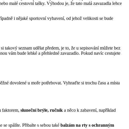
nebo malé cestovní tašky. Výhodou je, že tato malá zavazadla lehce
řípadně i nějaké sportovní vybavení, od jehož velikosti se bude
č si takový seznam udělat předem, je to, že u sepisování můžete bez
měnou vám bude lehké a přehledné zavazadlo. Pokud navíc cestujete
ěžné dovolené u moře potřebovat. Vyhraďte si trochu času a místa
 faktorem,
sluneční brýle, ručník
a něco k zabavení, například
e se spálíte. Přibalte s sebou také
balzám na rty s ochranným