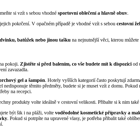
meňte si vzít s sebou vhodné
sportovní oblečení a hlavně obuv
.
lo jejich pokrčení. V opačném případě je vhodné vzít s sebou
cestovní že
dvinku, batůžek nebo jinou tašku
na nejnutnější věci, kterou můžete 
 na pokoji.
Zjistěte si před balením, co vše budete mít k dispozici
od u
vení zavazadla.
 sprchový gel a šampón
. Hotely vyšších kategorií často poskytují zdar
el nedisponuje těmito předměty, budete si je muset vzít z domu. Pokud
řeby na recepci.
echny produkty volte ideálně v cestovní velikosti. Přibalte si k nim tak
ete být šik i na pláži, volte
voděodolné kosmetické přípravky a ma
avky
. Pokud si potrpíte na upravené vlasy, je potřeba přibalit také oblíb
í.