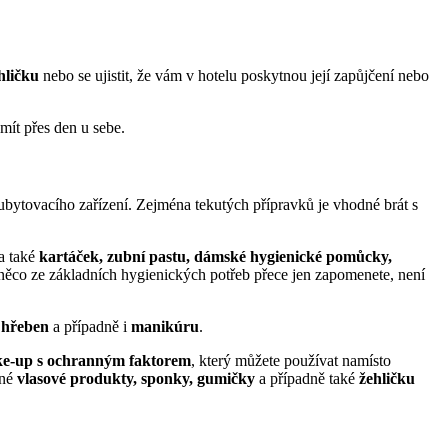
hličku
nebo se ujistit, že vám v hotelu poskytnou její zapůjčení nebo
mít přes den u sebe.
bytovacího zařízení. Zejména tekutých přípravků je vhodné brát s
ma také
kartáček, zubní pastu, dámské hygienické pomůcky,
 něco ze základních hygienických potřeb přece jen zapomenete, není
é
hřeben
a případně i
manikúru
.
ke-up s ochranným faktorem
, který můžete používat namísto
ené
vlasové produkty, sponky, gumičky
a případně také
žehličku