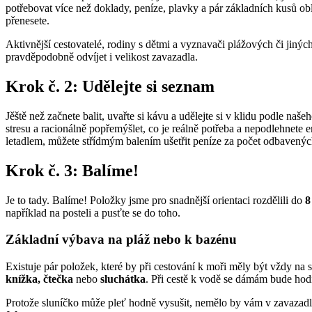
potřebovat více než doklady, peníze, plavky a pár základních kusů ob
přenesete.
Aktivnější cestovatelé, rodiny s dětmi a vyznavači plážových či jiných
pravděpodobně odvíjet i velikost zavazadla.
Krok č. 2: Udělejte si seznam
Jěště než začnete balit, uvařte si kávu a udělejte si v klidu podle naš
stresu a racionálně popřemýšlet, co je reálně potřeba a nepodlehnete
letadlem, můžete střídmým balením ušetřit peníze za počet odbavenýc
Krok č. 3: Balíme!
Je to tady. Balíme! Položky jsme pro snadnější orientaci rozdělili do
8
například na posteli a pusťte se do toho.
Základní výbava na pláž nebo k bazénu
Existuje pár položek, které by při cestování k moři měly být vždy na
knížka, čtečka
nebo
sluchátka
. Při cestě k vodě se dámám bude hod
Protože sluníčko může pleť hodně vysušit, nemělo by vám v zavazadl