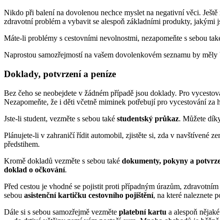
Nikdo při balení na dovolenou nechce myslet na negativní věci. Ještě
zdravotní problém a vybavit se alespoň základními produkty, jakými 
Máte-li problémy s cestovními nevolnostmi, nezapomeňte s sebou ta
Naprostou samozřejmostí na vašem dovolenkovém seznamu by měly
Doklady, potvrzení a peníze
Bez čeho se neobejdete v žádném případě jsou doklady. Pro vycestov
Nezapomeňte, že i děti včetně miminek potřebují pro vycestování za h
Jste-li student, vezměte s sebou také
studentský průkaz
. Můžete dík
Plánujete-li v zahraničí řídit automobil, zjistěte si, zda v navštívené z
předstihem.
Kromě dokladů vezměte s sebou také
dokumenty, pokyny a potvrze
doklad o očkování
.
Před cestou je vhodné se pojistit proti případným úrazům, zdravotním k
sebou
asistenční kartičku cestovního pojištění
, na které naleznete p
Dále si s sebou samozřejmě vezměte
platební kartu
a alespoň nějaké