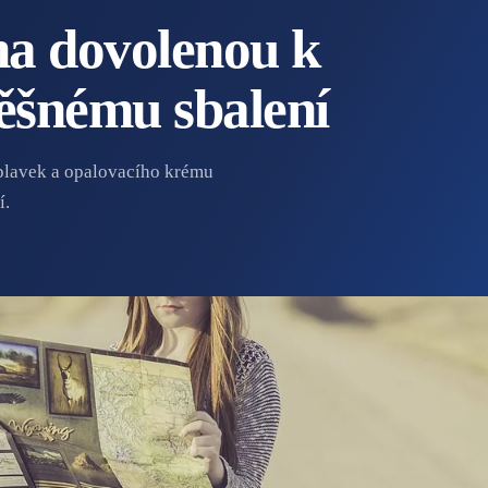
 na dovolenou k
ěšnému sbalení
 plavek a opalovacího krému
í.