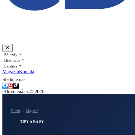
Zájezdy
Destinace
Exotika
Magazín
Kontakt
Sledujte nás
eDovolená.cz © 2026
Domů
›
Magazín
TIPY A RADY