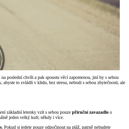
í na poslední chvíli a pak spoustu věcí zapomenou, jiní by s sebou
, abyste to zvládli v klidu, bez stresu, nebrali s sebou zbytečnosti, ale
pení základní letenky vzít s sebou pouze
příruční zavazadlo
o
lně jeden velký kufr, někdy i více.
s
. Pokud si jedete pouze odpočinout na pláž, patrně nebudete