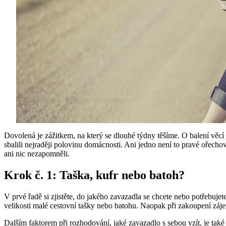
Dovolená je zážitkem, na který se dlouhé týdny těšíme. O balení věcí n
sbalili nejraději polovinu domácnosti. Ani jedno není to pravé ořec
ani nic nezapomněli.
Krok č. 1: Taška, kufr nebo batoh?
V prvé řadě si zjistěte, do jakého zavazadla se chcete nebo potřebuje
velikosti malé cestovní tašky nebo batohu. Naopak při zakoupení záje
Dalším faktorem při rozhodování, jaké zavazadlo s sebou vzít, je tak