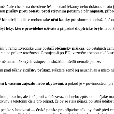
 méně ale chcete na dovolené řešit hledání lékárny nebo doktora. Proto 
jsou
prášky proti bolesti, proti střevním potížím
a pár
náplastí
, příp
ké
kinedril
, hodit se mohou také
oční kapky
pro sluncem podrážděné o
 být
léky, které pravidelně užíváte
a případně
dioptrické brýle
nebo
ání v rámci Evropské unie postačí
občanský průkaz
, do ostatních ze
ranice průkaz totožnosti. Cestujete-li po EU, vezměte s sebou také
kar
y němu na některých vstupech a službách ušetřit nemalé peníze.
emi platí běžný
řidičský průkaz
. Některé země jej neuznávají a místo n
ní k vašemu zájezdu nebo ubytování
, a pokud je v povinnostech při
omplikacím, ale také proti ztrátě zavazadel nebo způsobení nějaké mater
okyny a telefonní čísla pro případ, že by se stala nějaká pojistná událos
 peníze v hotovosti —
české peníze
pro případné nákupy těsně před ce