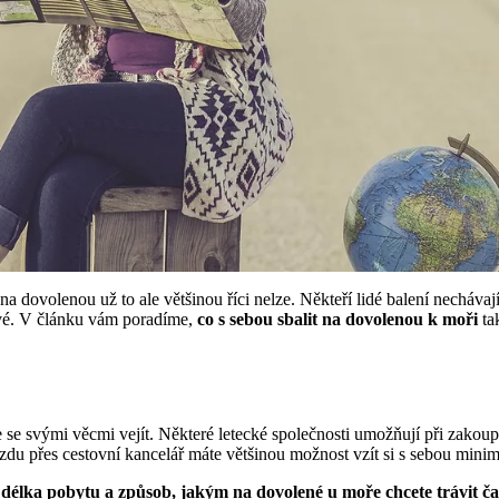
a dovolenou už to ale většinou říci nelze. Někteří lidé balení nechávaj
hové. V článku vám poradíme,
co s sebou sbalit na dovolenou k moři
tak
te se svými věcmi vejít. Některé letecké společnosti umožňují při zakou
zdu přes cestovní kancelář máte většinou možnost vzít si s sebou minimá
é
délka pobytu a způsob, jakým na dovolené u moře chcete trávit ča