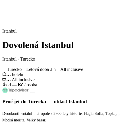
Istanbul
Dovolená
Istanbul
Istanbul · Turecko
Turecko
Letová doba 3 h
All inclusive
…
hotelů
…
All inclusive
od
—
Kč
/ osoba
—
Proč jet
do Turecka
— oblast
Istanbul
Dvoukontinentální metropole s 2700 lety historie. Hagia Sofia, Topkapi,
Modrá mešita, Velký bazar.