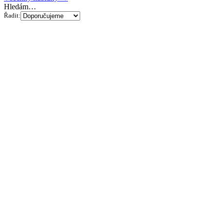
Hledám…
Řadit: