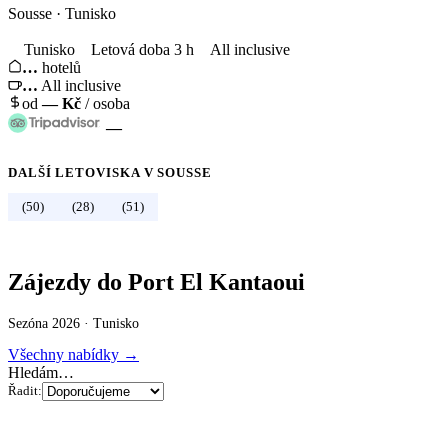
Sousse
·
Tunisko
Tunisko
Letová doba 3 h
All inclusive
…
hotelů
…
All inclusive
od
—
Kč
/ osoba
—
DALŠÍ LETOVISKA V
SOUSSE
←
Tunisko
(50)
(28)
(51)
Zájezdy do Port El Kantaoui
Sezóna 2026 ·
Tunisko
Všechny nabídky →
Hledám…
Řadit: