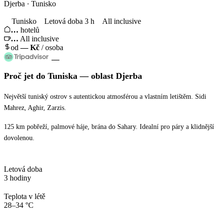
Djerba · Tunisko
Tunisko
Letová doba 3 h
All inclusive
…
hotelů
…
All inclusive
od
—
Kč
/ osoba
—
Proč jet
do Tuniska
— oblast
Djerba
Největší tuniský ostrov s autentickou atmosférou a vlastním letištěm. Sidi
Mahrez, Aghir, Zarzis.
125 km pobřeží, palmové háje, brána do Sahary. Idealní pro páry a klidnější
dovolenou.
Letová doba
3 hodiny
Teplota v létě
28–34 °C