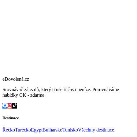
eDovolená.cz
Srovnávač zájezdů, který ti ušetří čas i peníze. Porovnáváme
nabídky CK - zdarma.
Destinace
Řecko
Turecko
Egypt
Bulharsko
Tunisko
Všechny destinace