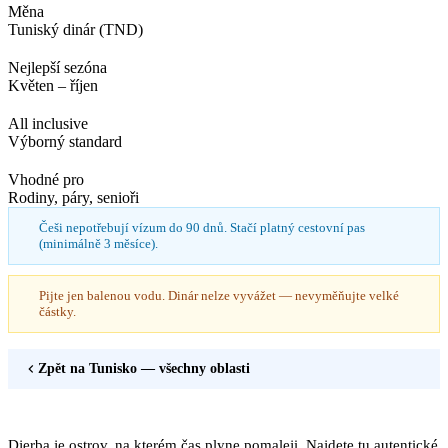
Měna
Tuniský dinár (TND)
Nejlepší sezóna
Květen – říjen
All inclusive
Výborný standard
Vhodné pro
Rodiny, páry, senioři
Češi nepotřebují vízum do 90 dnů. Stačí platný cestovní pas
(minimálně 3 měsíce).
Pijte jen balenou vodu. Dinár nelze vyvážet — nevyměňujte velké
částky.
Zpět na
Tunisko
— všechny oblasti
Djerba je ostrov, na kterém čas plyne pomaleji. Najdete tu autentické