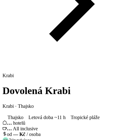
Krabi
Dovolená
Krabi
Krabi · Thajsko
Thajsko
Letová doba ~11 h
Tropické pláže
…
hotelů
…
All inclusive
od
—
Kč
/ osoba