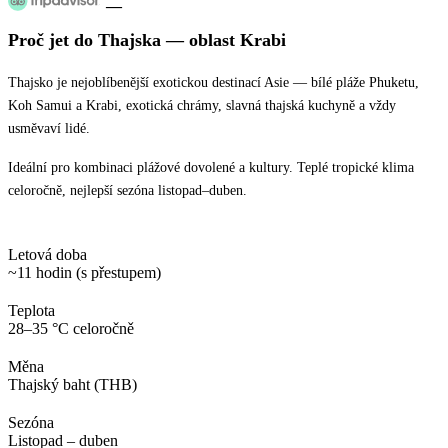
—
Proč jet
do Thajska
— oblast
Krabi
Thajsko je nejoblíbenější exotickou destinací Asie — bílé pláže Phuketu,
Koh Samui a Krabi, exotická chrámy, slavná thajská kuchyně a vždy
usměvaví lidé.
Ideální pro kombinaci plážové dovolené a kultury. Teplé tropické klima
celoročně, nejlepší sezóna listopad–duben.
Letová doba
~11 hodin (s přestupem)
Teplota
28–35 °C celoročně
Měna
Thajský baht (THB)
Sezóna
Listopad – duben