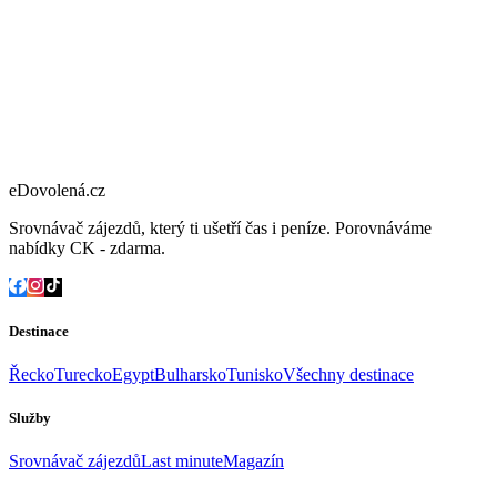
eDovolená.cz
Srovnávač zájezdů, který ti ušetří čas i peníze. Porovnáváme
nabídky CK - zdarma.
Destinace
Řecko
Turecko
Egypt
Bulharsko
Tunisko
Všechny destinace
Služby
Srovnávač zájezdů
Last minute
Magazín