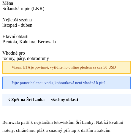
Měna
Srílanská rupie (LKR)
Nejlepší sezóna
listopad - duben
Hlavní oblasti
Bentota, Kalutara, Beruwala
Vhodné pro
rodiny, páry, dobrodruhy
Vízum ETA je povinné, vyřídíte ho online předem za cca 50 USD
Pijte pouze balenou vodu, kohoutková není vhodná k pití
Zpět na
Šrí Lanka
— všechny oblasti
Beruwala patří k nejstarším letoviskům Šrí Lanky. Nabízí kvalitní
hotely, chráněnou pláž a snadný přístup k dalším atrakcím