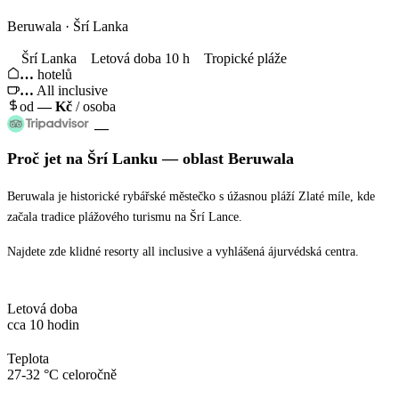
Beruwala · Šrí Lanka
Šrí Lanka
Letová doba 10 h
Tropické pláže
…
hotelů
…
All inclusive
od
—
Kč
/ osoba
—
Proč jet
na Šrí Lanku
— oblast
Beruwala
Beruwala je historické rybářské městečko s úžasnou pláží Zlaté míle, kde
začala tradice plážového turismu na Šrí Lance.
Najdete zde klidné resorty all inclusive a vyhlášená ájurvédská centra.
Letová doba
cca 10 hodin
Teplota
27-32 °C celoročně