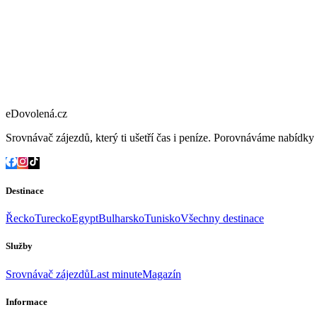
eDovolená.cz
Srovnávač zájezdů, který ti ušetří čas i peníze. Porovnáváme nabídk
Destinace
Řecko
Turecko
Egypt
Bulharsko
Tunisko
Všechny destinace
Služby
Srovnávač zájezdů
Last minute
Magazín
Informace