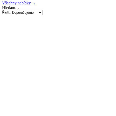
Všechny nabídky →
Hledám…
Řadit: