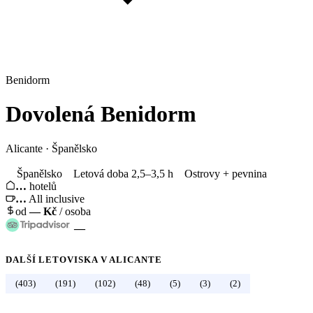
Benidorm
Dovolená
Benidorm
Alicante
·
Španělsko
Španělsko
Letová doba 2,5–3,5 h
Ostrovy + pevnina
…
hotelů
…
All inclusive
od
—
Kč
/ osoba
—
DALŠÍ LETOVISKA V
ALICANTE
(403)
(191)
(102)
(48)
(5)
(3)
(2)
←
Španělsko