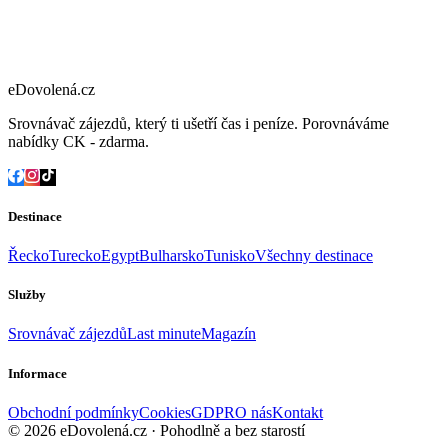
eDovolená.cz
Srovnávač zájezdů, který ti ušetří čas i peníze. Porovnáváme
nabídky CK - zdarma.
Destinace
Řecko
Turecko
Egypt
Bulharsko
Tunisko
Všechny destinace
Služby
Srovnávač zájezdů
Last minute
Magazín
Informace
Obchodní podmínky
Cookies
GDPR
O nás
Kontakt
© 2026 eDovolená.cz · Pohodlně a bez starostí
Všechna práva