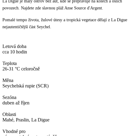
La Digue je malý ostrov bez aut, kde se přepravuje na kolech a oslích
povozech. Najdete zde slavnou pláž Anse Source d'Argent.
Pomalé tempo života, žulové útesy a tropická vegetace dělají z La Digue
nejautentičtější část Seychel.
Letová doba
cca 10 hodin
Teplota
26-31 °C celoročně
Měna
Seychelská rupie (SCR)
Sezóna
duben až říjen
Oblasti
Mahé, Praslin, La Digue
Vhodné pro