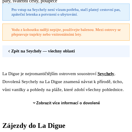
páry, svatební cesty, potápěče
Pro vstup na Seychely není vízum potřeba, stačí platný cestovní pas,
zpáteční letenka a potvrzení o ubytování.
Vodu z kohoutku raději nepijte, používejte balenou. Mezi ostrovy se
přepravuje trajekty nebo vnitrostátními lety.
Zpět na
Seychely
— všechny oblasti
La Digue je nejromantičtějším ostrovem souostroví
Seychely
.
Dovolená Seychely na La Digue znamená návrat k přírodě, ticho,
vůni vanilky a pohledy na pláže, které zdobí všechny pohlednice.
Zobrazit více informací o dovolené
Zájezdy do La Digue