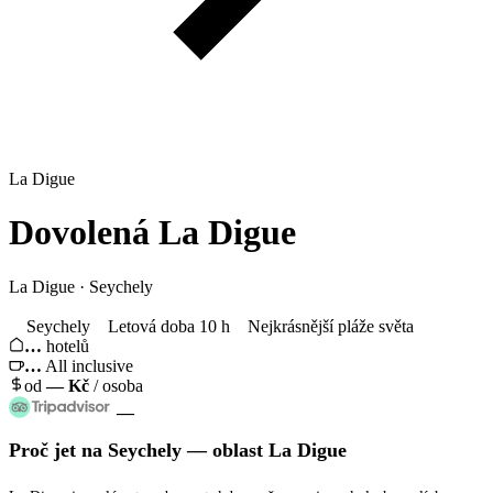
La Digue
Dovolená
La Digue
La Digue · Seychely
Seychely
Letová doba 10 h
Nejkrásnější pláže světa
…
hotelů
…
All inclusive
od
—
Kč
/ osoba
—
Proč jet
na Seychely
— oblast
La Digue